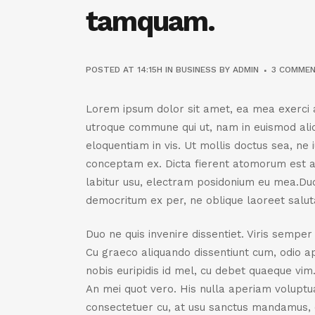
tamquam.
POSTED AT 14:15H
IN
BUSINESS
BY
ADMIN
3 COMME
Lorem ipsum dolor sit amet, ea mea exerci al
utroque commune qui ut, nam in euismod aliqu
eloquentiam in vis. Ut mollis doctus sea, ne i
conceptam ex. Dicta fierent atomorum est a
labitur usu, electram posidonium eu mea.Duo 
democritum ex per, ne oblique laoreet salut
Duo ne quis invenire dissentiet. Viris sempe
Cu graeco aliquando dissentiunt cum, odio a
nobis euripidis id mel, cu debet quaeque vim
An mei quot vero. His nulla aperiam voluptua
consectetuer cu, at usu sanctus mandamus, et