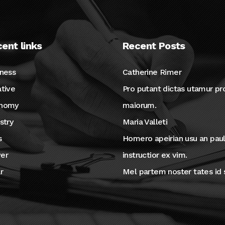
ent links
Recent Posts
iness
Catherine Rimer
tive
Pro putant dictas utamur p
nomy
maiorum.
stry
Maria Valleti
s
Homero apeirian usu an pau
er
instructior ex vim.
r
Mel partem noster tates id 