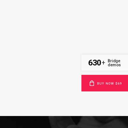
630
Bridge
+
demos
BUY NOW $69