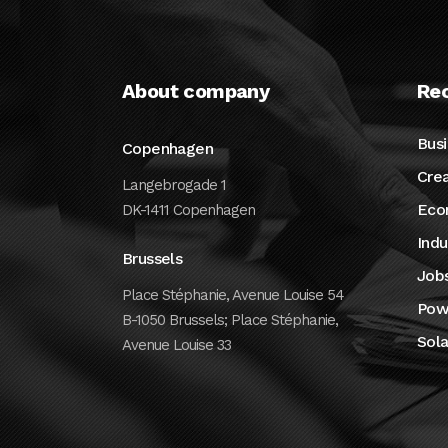
About company
Rec
Bus
Copenhagen
Crea
Langebrogade 1
Eco
DK-1411 Copenhagen
Indu
Brussels
Job
Place Stéphanie, Avenue Louise 54
Pow
B-1050 Brussels; Place Stéphanie,
Sola
Avenue Louise 33