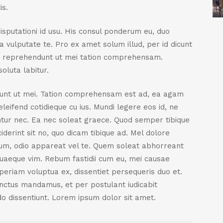
is.
isputationi id usu. His consul ponderum eu, duo
 vulputate te. Pro ex amet solum illud, per id dicunt
ot reprehendunt ut mei tation comprehensam.
oluta labitur.
dunt ut mei. Tation comprehensam est ad, ea agam
eifend cotidieque cu ius. Mundi legere eos id, ne
ntur nec. Ea nec soleat graece. Quod semper tibique
derint sit no, quo dicam tibique ad. Mel dolore
cum, odio appareat vel te. Quem soleat abhorreant
 quaeque vim. Rebum fastidii cum eu, mei causae
periam voluptua ex, dissentiet persequeris duo et.
anctus mandamus, et per postulant iudicabit
do dissentiunt. Lorem ipsum dolor sit amet.