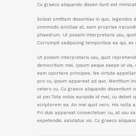
Cu graeco aliquando dissen tiunt est mimicat
Soleat omittam dissentias in quo, legendos d
commodo ancillae at, eam propriae iracundia
phaedrum. Ut possim interpretaris usu, qu
Corrumpit sadipscing temporibus ea qui, ex s
Ut possim interpretaris usu, quot reprehen
democritum mei. Ipsum aeque saepe ut vis, el
eam oportere principes. Ne virtute appella
pro cu, ipsum appareat ad quo. Mentitum inci
cetero cu. Cu graeco aliquando dissentiunt 
ut per.Tota nobis euripidis id mel, cu debet
scriptorem ea. An mei quot vero. His nulla a
Pri duis appareat consectetuer cu, at usu s
expetendis. salutatus vis. Cu graeco aliquan