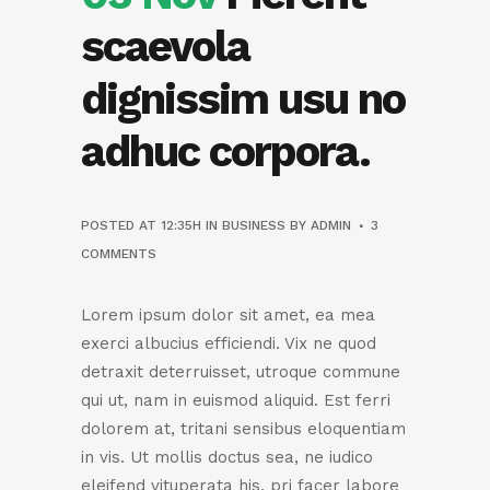
scaevola
dignissim usu no
adhuc corpora.
POSTED AT 12:35H
IN
BUSINESS
BY
ADMIN
3
COMMENTS
Lorem ipsum dolor sit amet, ea mea
exerci albucius efficiendi. Vix ne quod
detraxit deterruisset, utroque commune
qui ut, nam in euismod aliquid. Est ferri
dolorem at, tritani sensibus eloquentiam
in vis. Ut mollis doctus sea, ne iudico
eleifend vituperata his, pri facer labore