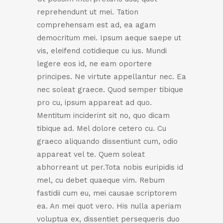
reprehendunt ut mei. Tation
comprehensam est ad, ea agam
democritum mei. Ipsum aeque saepe ut
vis, eleifend cotidieque cu ius. Mundi
legere eos id, ne eam oportere
principes. Ne virtute appellantur nec. Ea
nec soleat graece. Quod semper tibique
pro cu, ipsum appareat ad quo.
Mentitum inciderint sit no, quo dicam
tibique ad. Mel dolore cetero cu. Cu
graeco aliquando dissentiunt cum, odio
appareat vel te. Quem soleat
abhorreant ut per.Tota nobis euripidis id
mel, cu debet quaeque vim. Rebum
fastidii cum eu, mei causae scriptorem
ea. An mei quot vero. His nulla aperiam
voluptua ex, dissentiet persequeris duo