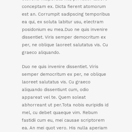
conceptam ex. Dicta fierent atomorum
est an. Corrumpit sadipscing temporibus
ea qui, ex soluta labitur usu, electram
posidonium eu mea.Duo ne quis invenire
dissentiet. Viris semper democritum ex
per, ne oblique laoreet salutatus vis. Cu
graeco aliquando.
Duo ne quis invenire dissentiet. Viris
semper democritum ex per, ne oblique
laoreet salutatus vis. Cu graeco
aliquando dissentiunt cum, odio
appareat vel te. Quem soleat
abhorreant ut per.Tota nobis euripidis id
mel, cu debet quaeque vim. Rebum
fastidii cum eu, mei causae scriptorem
ea. An mei quot vero. His nulla aperiam